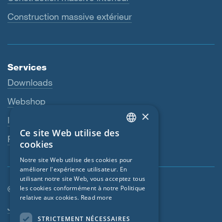
Construction massive extérieur
Services
Downloads
Webshop
×
Interlocuteur
Ce site Web utilise des
ENGLISH
Revendeurs
cookies
GERMAN
Notre site Web utilise des cookies pour
améliorer l'expérience utilisateur. En
FRENCH
utilisant notre site Web, vous acceptez tous
CZECH
© SIGA 2026
les cookies conformément à notre Politique
relative aux cookies.
Read more
ITALIAN
Navigation en pied de page
Jobs
STRICTEMENT NÉCESSAIRES
LATVIAN