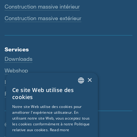
Construction massive intérieur
Construction massive extérieur
Services
Downloads
Webshop
×
Interlocuteur
Ce site Web utilise des
ENGLISH
Revendeurs
cookies
GERMAN
Notre site Web utilise des cookies pour
améliorer l'expérience utilisateur. En
FRENCH
utilisant notre site Web, vous acceptez tous
CZECH
© SIGA 2026
les cookies conformément à notre Politique
relative aux cookies.
Read more
ITALIAN
Navigation en pied de page
Jobs