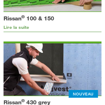
®
Rissan
100 & 150
Lire la suite
NOUVEAU
®
Rissan
430 grey