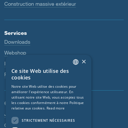
Construction massive extérieur
Services
Downloads
Webshop
×
Interlocuteur
Ce site Web utilise des
ENGLISH
Revendeurs
cookies
GERMAN
Notre site Web utilise des cookies pour
améliorer l'expérience utilisateur. En
FRENCH
utilisant notre site Web, vous acceptez tous
CZECH
© SIGA 2026
les cookies conformément à notre Politique
relative aux cookies.
Read more
ITALIAN
Navigation en pied de page
Jobs
STRICTEMENT NÉCESSAIRES
LATVIAN
Contact