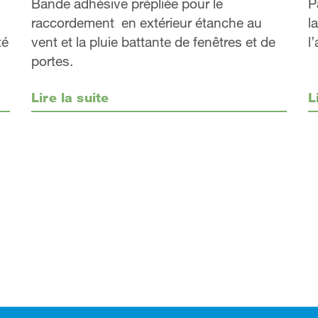
Bande adhésive prépliée pour le
P
raccordement en extérieur étanche au
l
vent et la pluie battante de fenêtres et de
l
té
portes.
Lire la suite
L