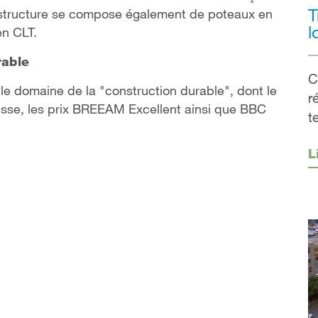
T
a structure se compose également de poteaux en
l
 en CLT.
rable
C
 le domaine de la "construction durable", dont le
r
presse, les prix BREEAM Excellent ainsi que BBC
t
L