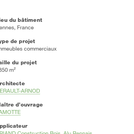
ieu du bâtiment
ennes, France
ype de projet
mmeubles commerciaux
aille du projet
350 m²
rchitecte
ERAULT-ARNOD
aître d’ouvrage
AMOTTE
pplicateur
BRIAND Construction Bois, Alu Rennais