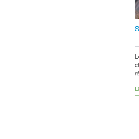
S
L
c
r
L