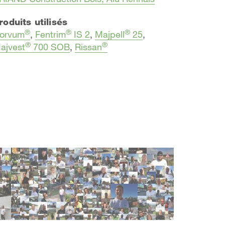
roduits utilisés
®
®
®
orvum
,
Fentrim
IS 2
,
Majpell
25
,
®
®
ajvest
700 SOB
,
Rissan