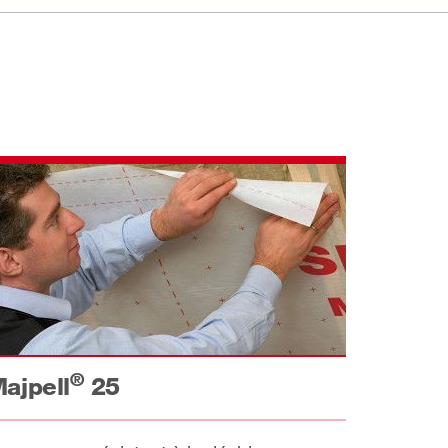
®
ajpell
25