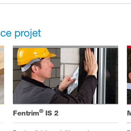
 ce projet
®
Fentrim
IS 2
M