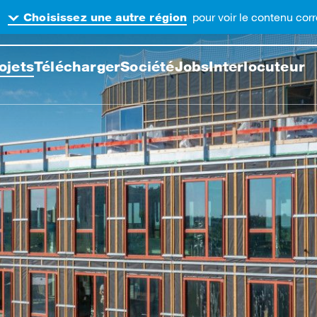
.
pour voir le contenu co
Choisissez une autre région
cher sur ce site web
ojets
Télécharger
Société
Jobs
Interlocuteur