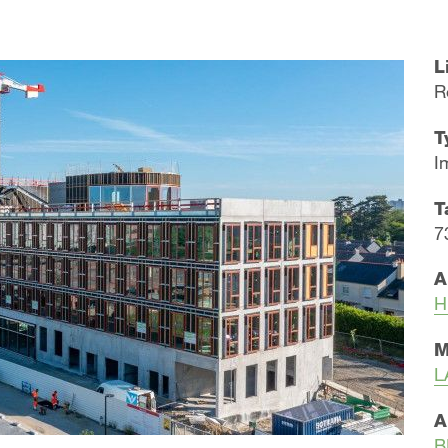
L
R
T
I
T
7
A
H
M
L
A
​