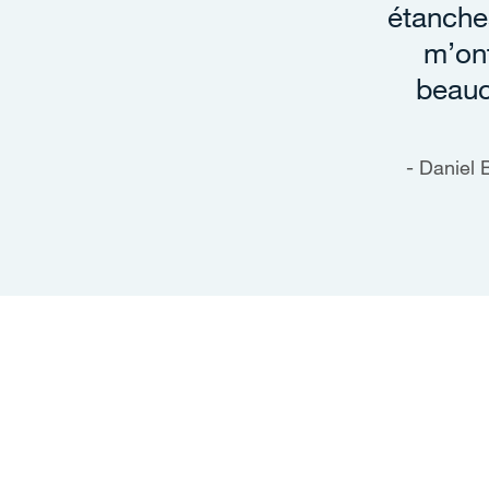
étanches
m’on
beauc
Daniel 