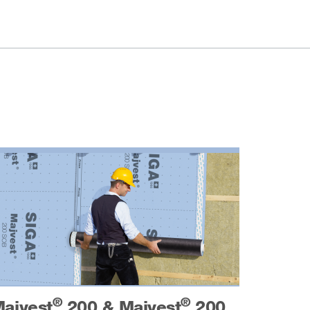
®
®
ajvest
200 & Majvest
200