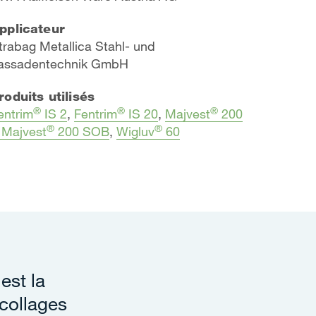
pplicateur
trabag Metallica Stahl- und
assadentechnik GmbH
roduits utilisés
®
®
®
entrim
IS 2
,
Fentrim
IS 20
,
Majvest
200
®
®
 Majvest
200 SOB
,
Wigluv
60
est la
collages