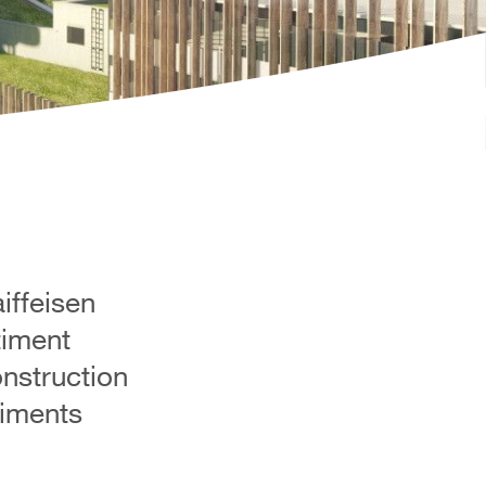
iffeisen
timent
nstruction
timents