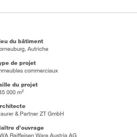
ieu du bâtiment
orneuburg, Autriche
ype de projet
mmeubles commerciaux
aille du projet
45 000 m²
rchitecte
aurer & Partner ZT GmbH
aître d’ouvrage
WA Raiffeisen Ware Austria AG