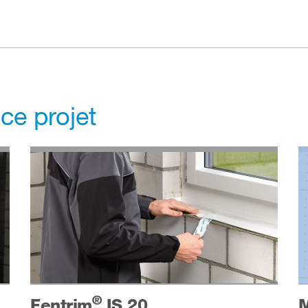
 ce projet
®
M
Fentrim
IS 20