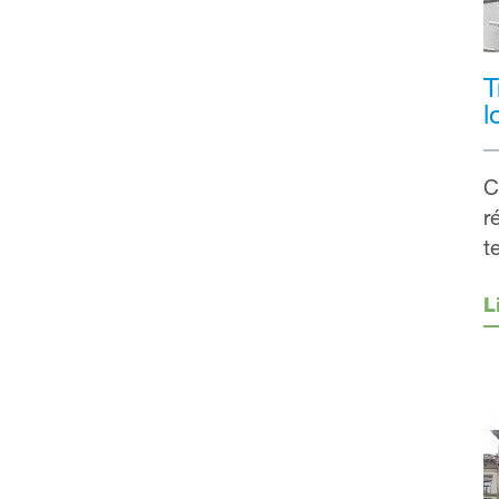
T
l
C
r
t
L