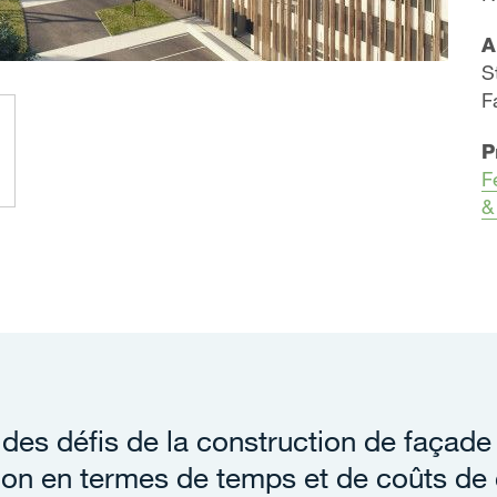
A
S
F
P
F
&
 des défis de la construction de façade 
ion en termes de temps et de coûts de 