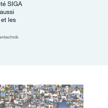
iété SIGA
aussi
et les
dentechnik