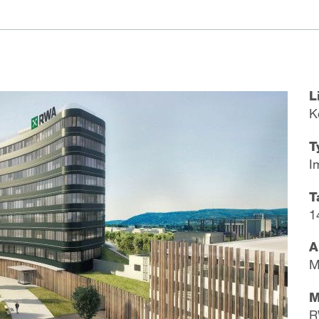
L
K
T
I
T
1
A
M
M
R