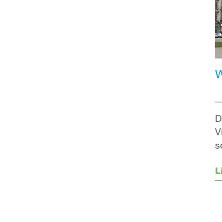
W
D
V
s
L