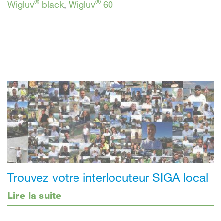
®
®
Wigluv
black
,
Wigluv
60
Trouvez votre interlocuteur SIGA local
Lire la suite