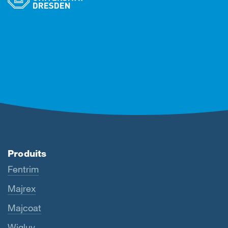
Produits
Fentrim
Majrex
Majcoat
Wigluv