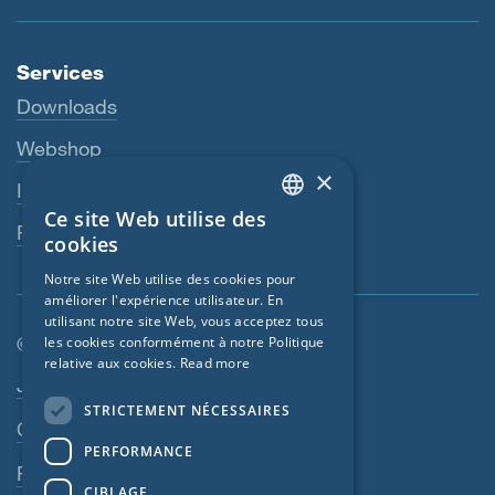
Services
Downloads
Webshop
×
Interlocuteur
Ce site Web utilise des
ENGLISH
Revendeurs
cookies
GERMAN
Notre site Web utilise des cookies pour
améliorer l'expérience utilisateur. En
FRENCH
utilisant notre site Web, vous acceptez tous
CZECH
© SIGA 2026
les cookies conformément à notre Politique
relative aux cookies.
Read more
ITALIAN
Navigation en pied de page
Jobs
STRICTEMENT NÉCESSAIRES
LATVIAN
Contact
PERFORMANCE
LITHUANIAN
Règles de confidentialité
DUTCH
CIBLAGE