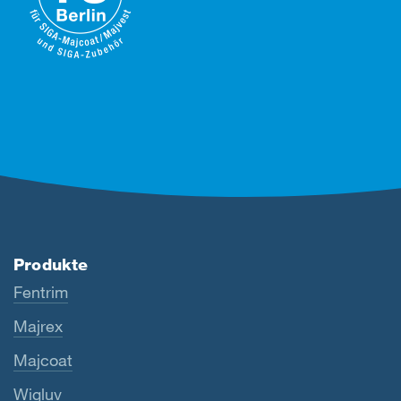
Produkte
Fentrim
Majrex
Majcoat
Wigluv