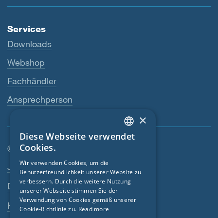
Services
Downloads
Webshop
Fachhändler
Ansprechperson
×
Diese Webseite verwendet
ENGLISH
Cookies.
© SIGA 2026
GERMAN
Wir verwenden Cookies, um die
Footer-Navigation
Jobs
Benutzerfreundlichkeit unserer Website zu
FRENCH
verbessern. Durch die weitere Nutzung
Datenschutz
CZECH
unserer Webseite stimmen Sie der
Verwendung von Cookies gemäß unserer
Kontakt
ITALIAN
Cookie-Richtlinie zu.
Read more