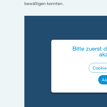
bewältigen konnten.
Bitte zuerst d
ak
Cookie
Ak