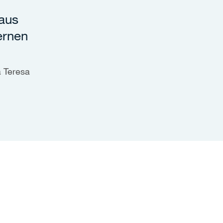
 aus
ernen
a Teresa