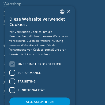
Webshop
×
Fachhändler
Diese Webseite verwendet
ENGLISH
Ansprechperson
Cookies.
GERMAN
Wir verwenden Cookies, um die
Benutzerfreundlichkeit unserer Website zu
FRENCH
verbessern. Durch die weitere Nutzung
CZECH
© SIGA 2026
unserer Webseite stimmen Sie der
Verwendung von Cookies gemäß unserer
Footer-Navigation
ITALIAN
Jobs
Cookie-Richtlinie zu.
Read more
LATVIAN
Datenschutz
UNBEDINGT ERFORDERLICH
LITHUANIAN
Kontakt
PERFORMANCE
DUTCH
TARGETING
AGB
POLISH
FUNKTIONALITÄT
AEB
SWEDISH
Impressum
NORWEGIAN
ALLE AKZEPTIEREN