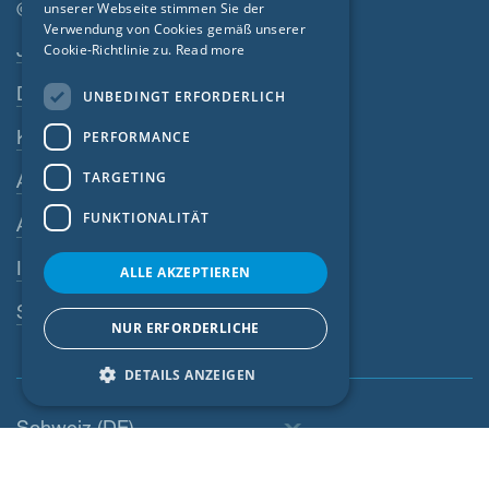
CZECH
© SIGA 2026
unserer Webseite stimmen Sie der
Verwendung von Cookies gemäß unserer
Footer-Navigation
ITALIAN
Jobs
Cookie-Richtlinie zu.
Read more
LATVIAN
Datenschutz
UNBEDINGT ERFORDERLICH
LITHUANIAN
Kontakt
PERFORMANCE
DUTCH
TARGETING
AGB
POLISH
FUNKTIONALITÄT
AEB
SWEDISH
Impressum
NORWEGIAN
ALLE AKZEPTIEREN
ESTONIAN
SIGA-Meldesystem
NUR ERFORDERLICHE
SLOVAK
DETAILS ANZEIGEN
Schweiz (DE)