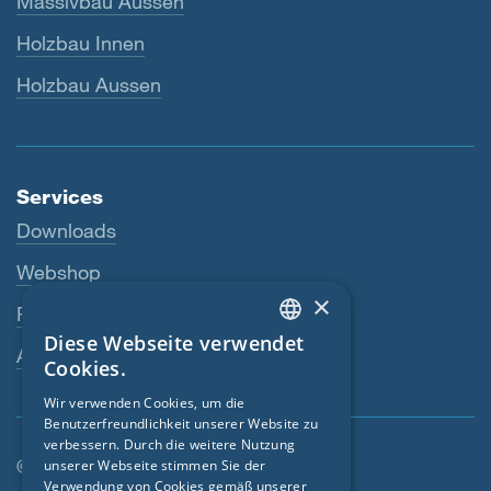
Massivbau Aussen
Holzbau Innen
Holzbau Aussen
Services
Downloads
Webshop
×
Fachhändler
Diese Webseite verwendet
ENGLISH
Ansprechperson
Cookies.
GERMAN
Wir verwenden Cookies, um die
Benutzerfreundlichkeit unserer Website zu
FRENCH
verbessern. Durch die weitere Nutzung
CZECH
© SIGA 2026
unserer Webseite stimmen Sie der
Verwendung von Cookies gemäß unserer