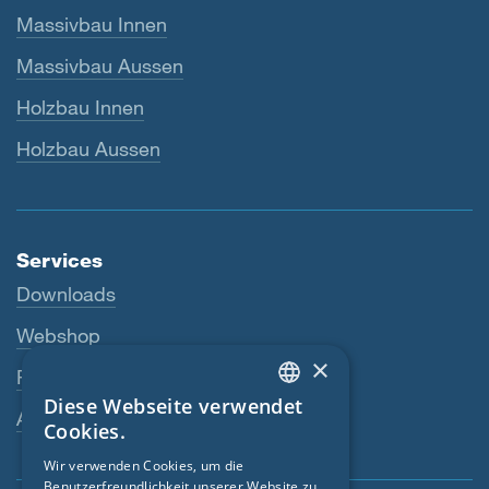
Massivbau Innen
Massivbau Aussen
Holzbau Innen
Holzbau Aussen
Services
Downloads
Webshop
×
Fachhändler
Diese Webseite verwendet
ENGLISH
Ansprechperson
Cookies.
GERMAN
Wir verwenden Cookies, um die
Benutzerfreundlichkeit unserer Website zu
FRENCH