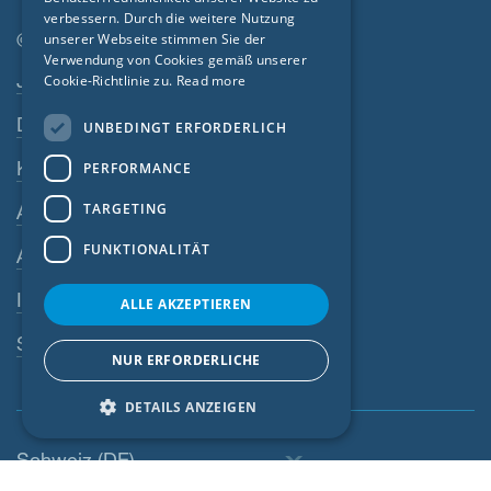
verbessern. Durch die weitere Nutzung
CZECH
© SIGA 2026
unserer Webseite stimmen Sie der
Verwendung von Cookies gemäß unserer
Footer-Navigation
ITALIAN
Jobs
Cookie-Richtlinie zu.
Read more
LATVIAN
Datenschutz
UNBEDINGT ERFORDERLICH
LITHUANIAN
Kontakt
PERFORMANCE
DUTCH
TARGETING
AGB
POLISH
FUNKTIONALITÄT
AEB
SWEDISH
Impressum
NORWEGIAN
ALLE AKZEPTIEREN
ESTONIAN
SIGA-Meldesystem
NUR ERFORDERLICHE
SLOVAK
DETAILS ANZEIGEN
Schweiz (DE)