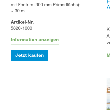
F
mit Fentrim (300 mm Primerfläche):
A
~ 30 m
Artikel-Nr.
5820-1000
K
A
Information anzeigen
v
M
Jetzt kaufen