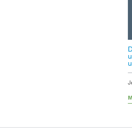
D
u
u
J
M