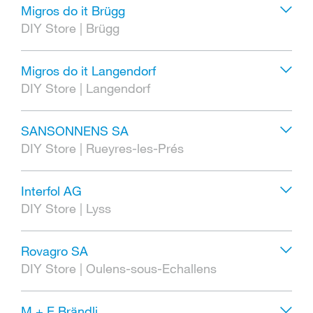
Migros do it Brügg
DIY Store
|
Brügg
Migros do it Langendorf
DIY Store
|
Langendorf
SANSONNENS SA
DIY Store
|
Rueyres-les-Prés
Interfol AG
DIY Store
|
Lyss
Rovagro SA
DIY Store
|
Oulens-sous-Echallens
M + E Brändli