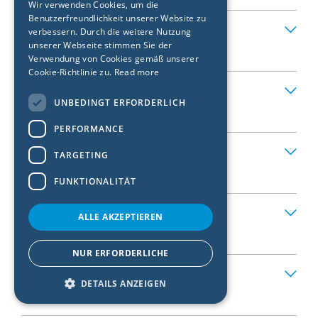
Wir verwenden Cookies, um die
Benutzerfreundlichkeit unserer Website zu
FRENCH
Buri AG
verbessern. Durch die weitere Nutzung
CZECH
unserer Webseite stimmen Sie der
DIY Store
|
Hasle b. Burgdorf
Verwendung von Cookies gemäß unserer
ITALIAN
Cookie-Richtlinie zu.
Read more
Allmendingen Jumbo Maximo
LATVIAN
UNBEDINGT ERFORDERLICH
DIY Store
|
Allmendingen bei Bern
LITHUANIAN
PERFORMANCE
DUTCH
Reinach AG Jumbo
TARGETING
POLISH
DIY Store
|
Reinach AG
FUNKTIONALITÄT
SWEDISH
Migros do it Pfungen
NORWEGIAN
ALLE AKZEPTIEREN
DIY Store
|
Pfungen
ESTONIAN
NUR ERFORDERLICHE
SLOVAK
Bauhaus Schlieren
DETAILS ANZEIGEN
DIY Store
|
Schlieren