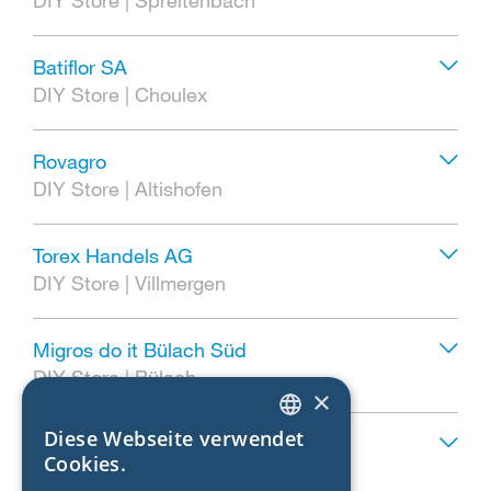
Batiflor SA
DIY Store
|
Choulex
Rovagro
DIY Store
|
Altishofen
Torex Handels AG
DIY Store
|
Villmergen
Migros do it Bülach Süd
DIY Store
|
Bülach
×
Diese Webseite verwendet
Bachenbülach Jumbo Maximo
ENGLISH
Cookies.
DIY Store
|
Bachenbülach
GERMAN