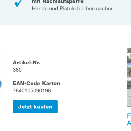
mit Nachlaufsperre
Hände und Pistole bleiben sauber
Artikel-Nr.
380
EAN-Code Karton
7640105090198
Jetzt kaufen
F
A