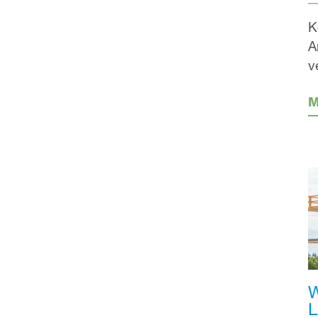
K
A
v
M
W
L