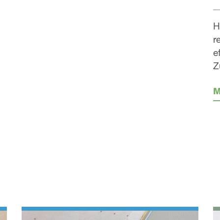
H
r
e
Z
M