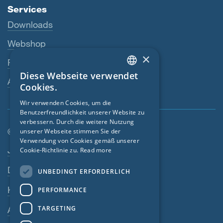
Services
Downloads
Webshop
×
Fachhändler
Diese Webseite verwendet
ENGLISH
Ansprechperson
Cookies.
GERMAN
Wir verwenden Cookies, um die
Benutzerfreundlichkeit unserer Website zu
FRENCH
verbessern. Durch die weitere Nutzung
CZECH
© SIGA 2026
unserer Webseite stimmen Sie der
Verwendung von Cookies gemäß unserer
Footer-Navigation
ITALIAN
Jobs
Cookie-Richtlinie zu.
Read more
LATVIAN
Datenschutz
UNBEDINGT ERFORDERLICH
LITHUANIAN
Kontakt
PERFORMANCE
DUTCH
TARGETING
AGB
POLISH