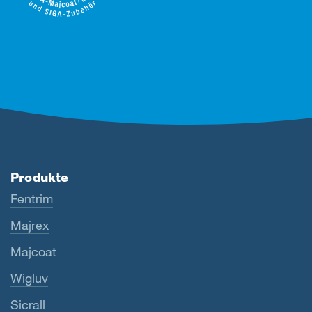
Produkte
Fentrim
Majrex
Majcoat
Wigluv
Sicrall