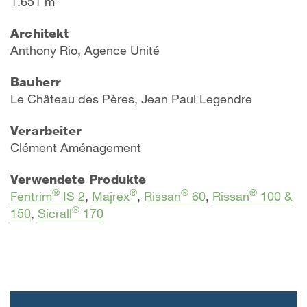
1.651 m²
Architekt
Anthony Rio, Agence Unité
Bauherr
Le Château des Pères, Jean Paul Legendre
Verarbeiter
Clément Aménagement
Verwendete Produkte
®
®
®
®
Fentrim
IS 2
,
Majrex
,
Rissan
60
,
Rissan
100 &
®
150
,
Sicrall
170