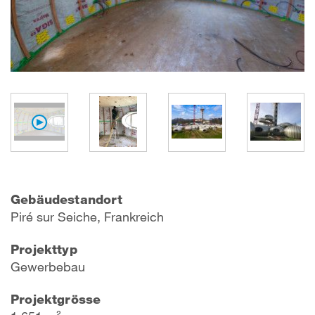
Gebäudestandort
P
iré sur Seich
e, Frankreich
Projekttyp
Gewerbebau
Projektgrösse