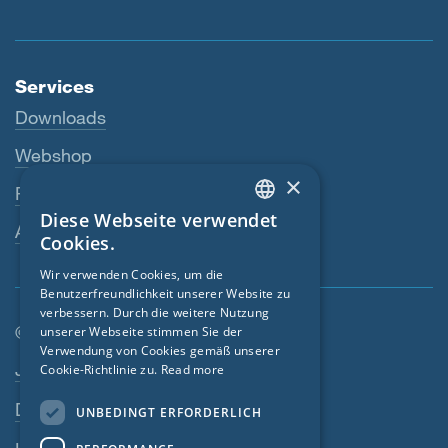
Services
Downloads
Webshop
×
Fachhändler
Diese Webseite verwendet
ENGLISH
Ansprechperson
Cookies.
GERMAN
Wir verwenden Cookies, um die
Benutzerfreundlichkeit unserer Website zu
FRENCH
verbessern. Durch die weitere Nutzung
CZECH
© SIGA 2026
unserer Webseite stimmen Sie der
Verwendung von Cookies gemäß unserer
Footer-Navigation
ITALIAN
Jobs
Cookie-Richtlinie zu.
Read more
LATVIAN
Datenschutz
UNBEDINGT ERFORDERLICH
LITHUANIAN