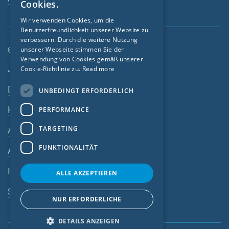
Cookies.
GERMAN
Wir verwenden Cookies, um die
Benutzerfreundlichkeit unserer Website zu
FRENCH
verbessern. Durch die weitere Nutzung
CZECH
© SIGA 2026
unserer Webseite stimmen Sie der
Verwendung von Cookies gemäß unserer
Footer-Navigation
ITALIAN
Jobs
Cookie-Richtlinie zu.
Read more
LATVIAN
Datenschutz
UNBEDINGT ERFORDERLICH
LITHUANIAN
Kontakt
PERFORMANCE
DUTCH
TARGETING
AGB
POLISH
FUNKTIONALITÄT
AEB
SWEDISH
Impressum
NORWEGIAN
ALLE AKZEPTIEREN
ESTONIAN
SIGA-Meldesystem
NUR ERFORDERLICHE
SLOVAK
DETAILS ANZEIGEN