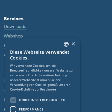
Services
Downloads
Webshop
×
Fachhändler
Diese Webseite verwendet
ENGLISH
Ansprechperson
Cookies.
GERMAN
Wir verwenden Cookies, um die
Benutzerfreundlichkeit unserer Website zu
FRENCH
verbessern. Durch die weitere Nutzung
CZECH
© SIGA 2026
unserer Webseite stimmen Sie der
Verwendung von Cookies gemäß unserer
Footer-Navigation
ITALIAN
Jobs
Cookie-Richtlinie zu.
Read more
LATVIAN
Datenschutz
UNBEDINGT ERFORDERLICH
LITHUANIAN
Kontakt
PERFORMANCE