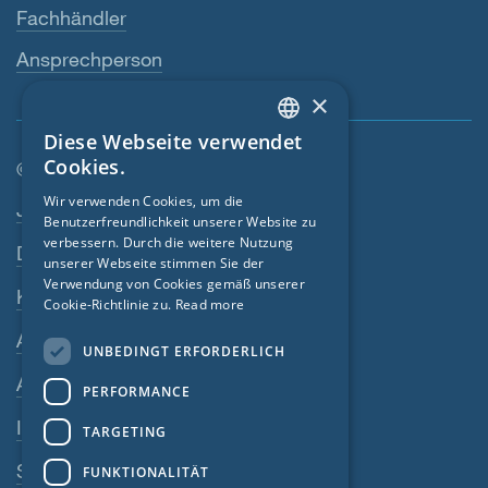
Fachhändler
Ansprechperson
×
Diese Webseite verwendet
ENGLISH
Cookies.
© SIGA 2026
GERMAN
Wir verwenden Cookies, um die
Footer-Navigation
Jobs
Benutzerfreundlichkeit unserer Website zu
FRENCH
verbessern. Durch die weitere Nutzung
Datenschutz
CZECH
unserer Webseite stimmen Sie der
Verwendung von Cookies gemäß unserer
Kontakt
ITALIAN
Cookie-Richtlinie zu.
Read more
LATVIAN
AGB
UNBEDINGT ERFORDERLICH
LITHUANIAN
AEB
PERFORMANCE
DUTCH
Impressum
TARGETING
POLISH
SIGA-Meldesystem
FUNKTIONALITÄT
SWEDISH