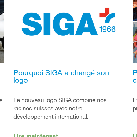
Pourquoi SIGA a changé son
P
logo
c
e
Le nouveau logo SIGA combine nos
E
racines suisses avec notre
p
développement international.
Lire maintenant
L