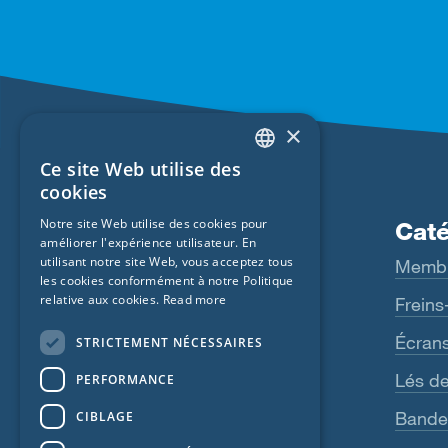
×
Ce site Web utilise des
ENGLISH
cookies
GERMAN
Notre site Web utilise des cookies pour
Produits
Caté
améliorer l'expérience utilisateur. En
FRENCH
utilisant notre site Web, vous acceptez tous
Fentrim
Memb
CZECH
les cookies conformément à notre Politique
relative aux cookies.
Read more
Majrex
Freins
ITALIAN
Majcoat
Écran
STRICTEMENT NÉCESSAIRES
LATVIAN
Wigluv
Lés de
PERFORMANCE
LITHUANIAN
DUTCH
Sicrall
Bande
CIBLAGE
POLISH