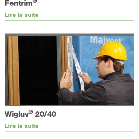
®
Fentrim
Lire la suite
®
Wigluv
20/40
Lire la suite