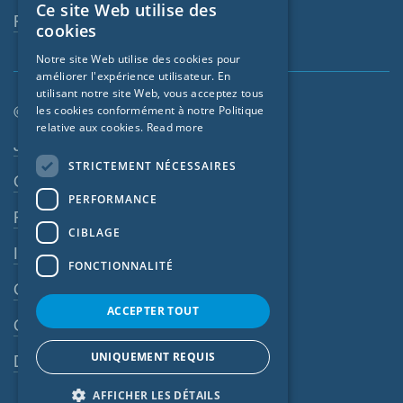
Ce site Web utilise des
ENGLISH
Revendeurs
cookies
GERMAN
Notre site Web utilise des cookies pour
améliorer l'expérience utilisateur. En
FRENCH
utilisant notre site Web, vous acceptez tous
CZECH
© SIGA 2026
les cookies conformément à notre Politique
relative aux cookies.
Read more
ITALIAN
Navigation en pied de page
Jobs
STRICTEMENT NÉCESSAIRES
LATVIAN
Contact
PERFORMANCE
LITHUANIAN
Règles de confidentialité
DUTCH
CIBLAGE
Impressum
POLISH
FONCTIONNALITÉ
CGV
SWEDISH
ACCEPTER TOUT
NORWEGIAN
CGA
ESTONIAN
UNIQUEMENT REQUIS
Dispositif d’alerte
SLOVAK
AFFICHER LES DÉTAILS