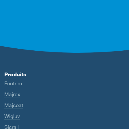
Produits
Fentrim
Majrex
Majcoat
Wigluv
Sicrall