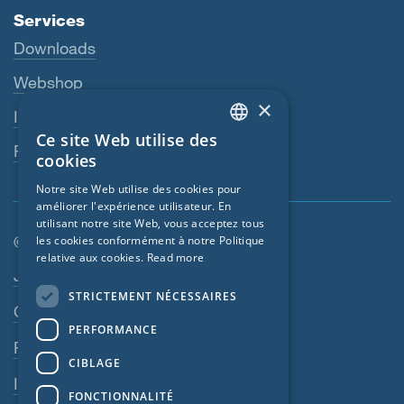
Services
Downloads
Webshop
×
Interlocuteur
Ce site Web utilise des
ENGLISH
Revendeurs
cookies
GERMAN
Notre site Web utilise des cookies pour
améliorer l'expérience utilisateur. En
FRENCH
utilisant notre site Web, vous acceptez tous
CZECH
© SIGA 2026
les cookies conformément à notre Politique
relative aux cookies.
Read more
ITALIAN
Navigation en pied de page
Jobs
STRICTEMENT NÉCESSAIRES
LATVIAN
Contact
PERFORMANCE
LITHUANIAN
Règles de confidentialité
DUTCH
CIBLAGE
Impressum
POLISH
FONCTIONNALITÉ