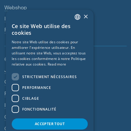
Webshop
×
Interlocuteur
Ce site Web utilise des
ENGLISH
Revendeurs
cookies
GERMAN
Notre site Web utilise des cookies pour
améliorer l'expérience utilisateur. En
FRENCH
utilisant notre site Web, vous acceptez tous
CZECH
© SIGA 2026
les cookies conformément à notre Politique
relative aux cookies.
Read more
ITALIAN
Navigation en pied de page
Jobs
STRICTEMENT NÉCESSAIRES
LATVIAN
Contact
PERFORMANCE
LITHUANIAN
Règles de confidentialité
DUTCH
CIBLAGE
Impressum
POLISH
FONCTIONNALITÉ
CGV
SWEDISH
ACCEPTER TOUT
NORWEGIAN
CGA