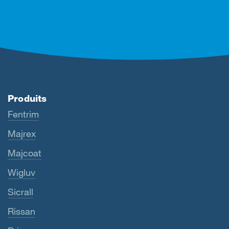
Produits
Fentrim
Majrex
Majcoat
Wigluv
Sicrall
Rissan