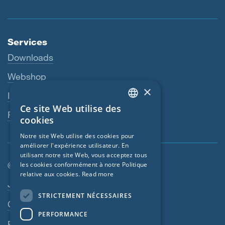
Services
Downloads
Webshop
×
Interlocuteur
Ce site Web utilise des
ENGLISH
Revendeurs
cookies
GERMAN
Notre site Web utilise des cookies pour
améliorer l'expérience utilisateur. En
FRENCH
utilisant notre site Web, vous acceptez tous
CZECH
© SIGA 2026
les cookies conformément à notre Politique
relative aux cookies.
Read more
ITALIAN
Navigation en pied de page
Jobs
STRICTEMENT NÉCESSAIRES
LATVIAN
Contact
PERFORMANCE
LITHUANIAN
Règles de confidentialité