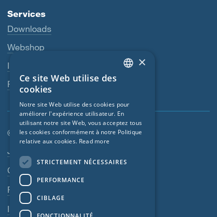
Services
Downloads
Webshop
×
Interlocuteur
Ce site Web utilise des
ENGLISH
Revendeurs
cookies
GERMAN
Notre site Web utilise des cookies pour
améliorer l'expérience utilisateur. En
FRENCH
utilisant notre site Web, vous acceptez tous
CZECH
© SIGA 2026
les cookies conformément à notre Politique
relative aux cookies.
Read more
ITALIAN
Navigation en pied de page
Jobs
STRICTEMENT NÉCESSAIRES
LATVIAN
Contact
PERFORMANCE
LITHUANIAN
Règles de confidentialité
DUTCH
CIBLAGE
Impressum
POLISH
FONCTIONNALITÉ