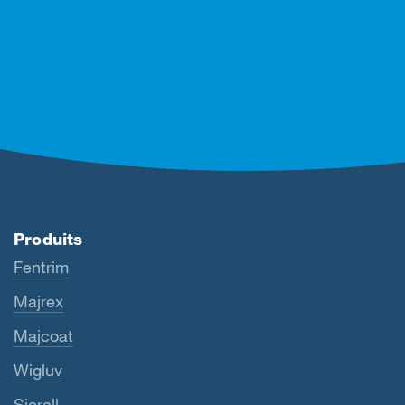
Produits
Fentrim
Majrex
Majcoat
Wigluv
Sicrall