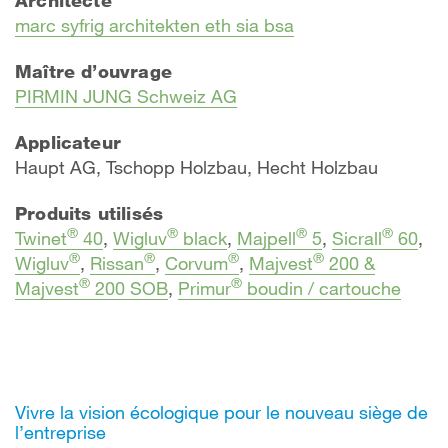
marc syfrig architekten eth sia bsa
Maître d’ouvrage
PIRMIN JUNG Schweiz AG
Applicateur
Haupt AG, Tschopp Holzbau, Hecht Holzbau
Produits utilisés
®
®
®
®
Twinet
40
,
Wigluv
black
,
Majpell
5
,
Sicrall
60
,
®
®
®
®
Wigluv
,
Rissan
,
Corvum
,
Majvest
200 &
®
®
Majvest
200 SOB
,
Primur
boudin / cartouche
Vivre la vision écologique pour le nouveau siège de
l’entreprise