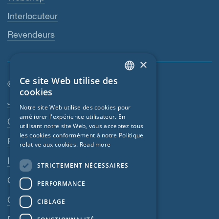
Interlocuteur
Revendeurs
×
Ce site Web utilise des
© SIGA 2026
ENGLISH
cookies
Navigation en pied de page
Jobs
GERMAN
Notre site Web utilise des cookies pour
améliorer l'expérience utilisateur. En
FRENCH
Contact
utilisant notre site Web, vous acceptez tous
CZECH
les cookies conformément à notre Politique
Règles de confidentialité
relative aux cookies.
Read more
ITALIAN
Impressum
STRICTEMENT NÉCESSAIRES
LATVIAN
CGV
PERFORMANCE
LITHUANIAN
CGA
DUTCH
CIBLAGE
POLISH