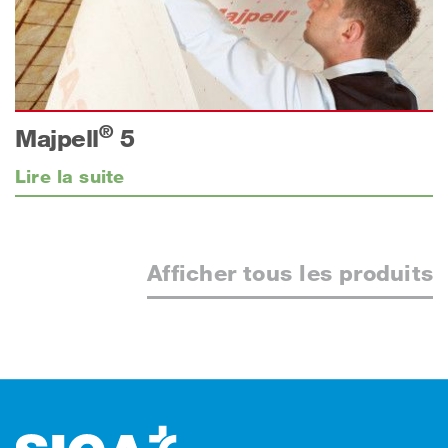
®
Majpell
5
Lire la suite
Afficher tous les produits
Footer (pied de page)