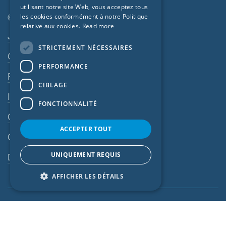
utilisant notre site Web, vous acceptez tous
CZECH
© SIGA 2026
les cookies conformément à notre Politique
relative aux cookies.
Read more
ITALIAN
Navigation en pied de page
Jobs
STRICTEMENT NÉCESSAIRES
LATVIAN
Contact
PERFORMANCE
LITHUANIAN
Règles de confidentialité
DUTCH
CIBLAGE
Impressum
POLISH
FONCTIONNALITÉ
CGV
SWEDISH
ACCEPTER TOUT
NORWEGIAN
CGA
ESTONIAN
UNIQUEMENT REQUIS
Dispositif d’alerte
SLOVAK
AFFICHER LES DÉTAILS
Suisse (FR)