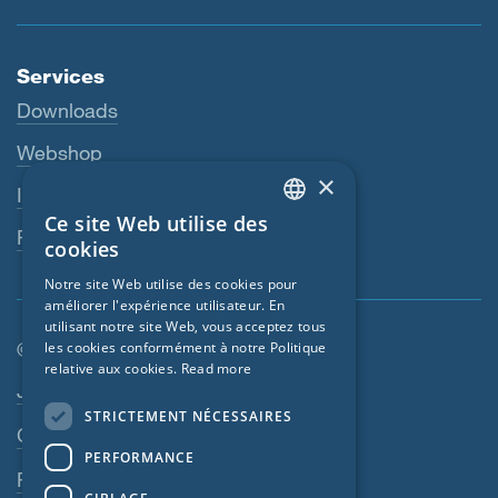
Services
Downloads
Webshop
×
Interlocuteur
Ce site Web utilise des
ENGLISH
Revendeurs
cookies
GERMAN
Notre site Web utilise des cookies pour
améliorer l'expérience utilisateur. En
FRENCH
utilisant notre site Web, vous acceptez tous
CZECH
© SIGA 2026
les cookies conformément à notre Politique
relative aux cookies.
Read more
ITALIAN
Navigation en pied de page
Jobs
STRICTEMENT NÉCESSAIRES
LATVIAN
Contact
PERFORMANCE
LITHUANIAN
Règles de confidentialité
DUTCH