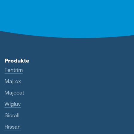
Produkte
Fentrim
Majrex
Majcoat
Wigluv
Sicrall
Rissan