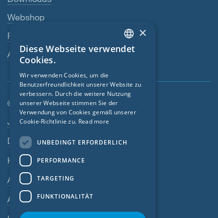
Webshop
×
Fachhändler
Diese Webseite verwendet
ENGLISH
Ansprechperson
Cookies.
GERMAN
Wir verwenden Cookies, um die
Benutzerfreundlichkeit unserer Website zu
FRENCH
verbessern. Durch die weitere Nutzung
CZECH
© SIGA 2026
unserer Webseite stimmen Sie der
Verwendung von Cookies gemäß unserer
Footer-Navigation
ITALIAN
Jobs
Cookie-Richtlinie zu.
Read more
LATVIAN
Datenschutz
UNBEDINGT ERFORDERLICH
LITHUANIAN
Kontakt
PERFORMANCE
DUTCH
TARGETING
AGB
POLISH
FUNKTIONALITÄT
AEB
SWEDISH
NORWEGIAN