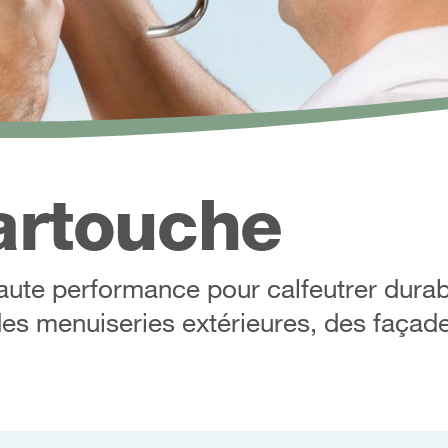
rtouche
aute performance pour calfeutrer dura
s des menuiseries extérieures, des façad