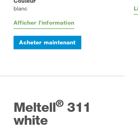
Couleur
blanc
L
Afficher l’information
Acheter maintenant
®
Meltell
311
white