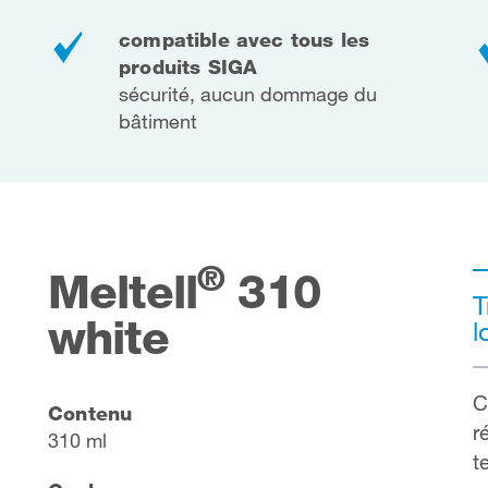
compatible avec tous les
produits SIGA
sécurité, aucun dommage du
bâtiment
®
Meltell
310
T
white
l
C
Contenu
r
310 ml
t