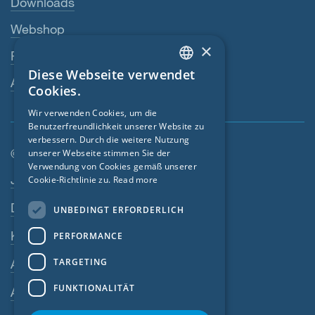
Downloads
Webshop
×
Fachhändler
Diese Webseite verwendet
ENGLISH
Ansprechperson
Cookies.
GERMAN
Wir verwenden Cookies, um die
Benutzerfreundlichkeit unserer Website zu
FRENCH
verbessern. Durch die weitere Nutzung
CZECH
© SIGA 2026
unserer Webseite stimmen Sie der
Verwendung von Cookies gemäß unserer
Footer-Navigation
ITALIAN
Jobs
Cookie-Richtlinie zu.
Read more
LATVIAN
Datenschutz
UNBEDINGT ERFORDERLICH
LITHUANIAN
Kontakt
PERFORMANCE
DUTCH
TARGETING
AGB
POLISH
FUNKTIONALITÄT
AEB
SWEDISH