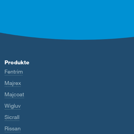
Produkte
Fentrim
Majrex
Majcoat
Wigluv
Sicrall
Rissan