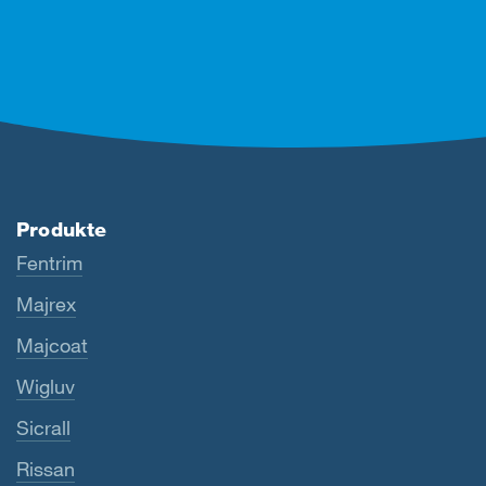
Produkte
Fentrim
Majrex
Majcoat
Wigluv
Sicrall
Rissan