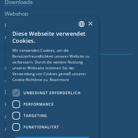
Downloads
Webshop
×
Fachhändler
Diese Webseite verwendet
ENGLISH
Ansprechperson
Cookies.
GERMAN
Wir verwenden Cookies, um die
Benutzerfreundlichkeit unserer Website zu
FRENCH
verbessern. Durch die weitere Nutzung
CZECH
© SIGA 2026
unserer Webseite stimmen Sie der
Verwendung von Cookies gemäß unserer
Footer-Navigation
ITALIAN
Jobs
Cookie-Richtlinie zu.
Read more
LATVIAN
Datenschutz
UNBEDINGT ERFORDERLICH
LITHUANIAN
Kontakt
PERFORMANCE
DUTCH
TARGETING
AGB
POLISH
FUNKTIONALITÄT
AEB
SWEDISH