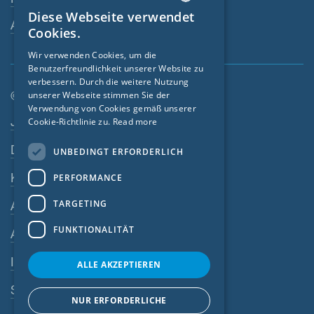
Diese Webseite verwendet
ENGLISH
Ansprechperson
Cookies.
GERMAN
Wir verwenden Cookies, um die
Benutzerfreundlichkeit unserer Website zu
FRENCH
verbessern. Durch die weitere Nutzung
CZECH
© SIGA 2026
unserer Webseite stimmen Sie der
Verwendung von Cookies gemäß unserer
Footer-Navigation
ITALIAN
Jobs
Cookie-Richtlinie zu.
Read more
LATVIAN
Datenschutz
UNBEDINGT ERFORDERLICH
LITHUANIAN
Kontakt
PERFORMANCE
DUTCH
TARGETING
AGB
POLISH
FUNKTIONALITÄT
AEB
SWEDISH
Impressum
NORWEGIAN
ALLE AKZEPTIEREN
ESTONIAN
SIGA-Meldesystem
NUR ERFORDERLICHE
SLOVAK