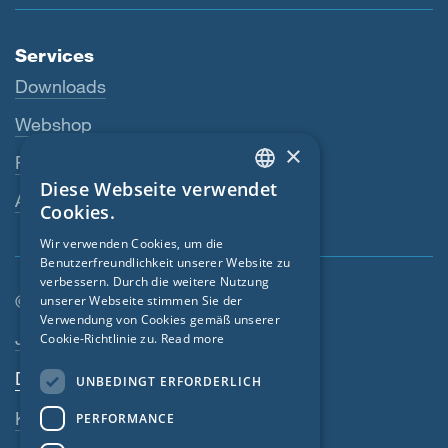
Services
Downloads
Webshop
×
Fachhändler
Diese Webseite verwendet
ENGLISH
Ansprechperson
Cookies.
GERMAN
Wir verwenden Cookies, um die
Benutzerfreundlichkeit unserer Website zu
FRENCH
verbessern. Durch die weitere Nutzung
CZECH
© SIGA 2026
unserer Webseite stimmen Sie der
Verwendung von Cookies gemäß unserer
Footer-Navigation
ITALIAN
Jobs
Cookie-Richtlinie zu.
Read more
LATVIAN
Datenschutz
UNBEDINGT ERFORDERLICH
LITHUANIAN
Kontakt
PERFORMANCE
DUTCH