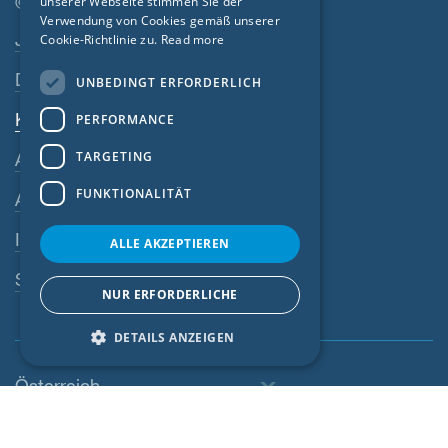
© SIGA 2026
unserer Webseite stimmen Sie der
Verwendung von Cookies gemäß unserer
Footer-Navigation
ITALIAN
Jobs
Cookie-Richtlinie zu.
Read more
LATVIAN
Datenschutz
UNBEDINGT ERFORDERLICH
LITHUANIAN
Kontakt
PERFORMANCE
DUTCH
TARGETING
AGB
POLISH
FUNKTIONALITÄT
AEB
SWEDISH
Impressum
NORWEGIAN
ALLE AKZEPTIEREN
ESTONIAN
SIGA-Meldesystem
NUR ERFORDERLICHE
SLOVAK
DETAILS ANZEIGEN
Österreich