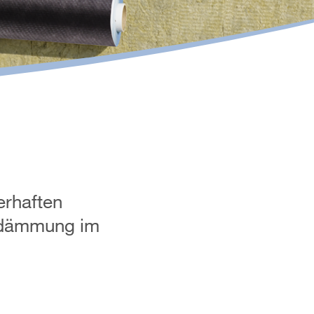
erhaften
medämmung im