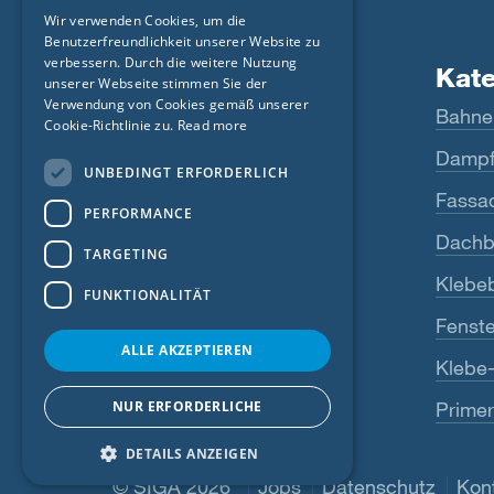
GERMAN
Wir verwenden Cookies, um die
Benutzerfreundlichkeit unserer Website zu
FRENCH
verbessern. Durch die weitere Nutzung
Produkte
Kat
CZECH
unserer Webseite stimmen Sie der
Verwendung von Cookies gemäß unserer
Fentrim
Bahne
ITALIAN
Cookie-Richtlinie zu.
Read more
Majrex
Dampf
LATVIAN
UNBEDINGT ERFORDERLICH
LITHUANIAN
Majcoat
Fassa
PERFORMANCE
DUTCH
Wigluv
Dachb
TARGETING
POLISH
Sicrall
Klebe
FUNKTIONALITÄT
SWEDISH
Rissan
Fenste
NORWEGIAN
ALLE AKZEPTIEREN
Primur
Klebe
ESTONIAN
NUR ERFORDERLICHE
Primer
Alle anzeigen
SLOVAK
DETAILS ANZEIGEN
© SIGA 2026
Footer-Navigation
Jobs
Datenschutz
Kon