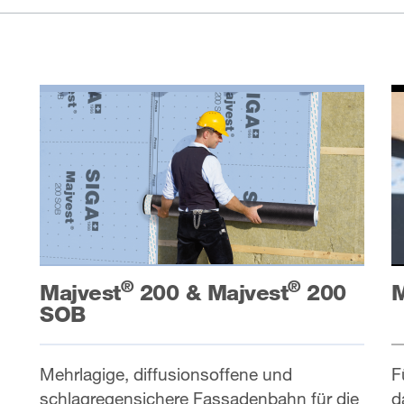
®
®
Majvest
200 & Majvest
200
M
SOB
Mehrlagige, diffusionsoffene und
F
schlagregensichere Fassadenbahn für die
d