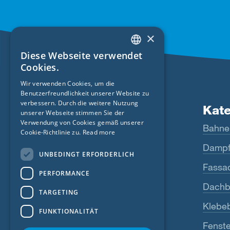
×
Diese Webseite verwendet
ENGLISH
Cookies.
GERMAN
Wir verwenden Cookies, um die
Benutzerfreundlichkeit unserer Website zu
FRENCH
verbessern. Durch die weitere Nutzung
Produkte
Kat
CZECH
unserer Webseite stimmen Sie der
Verwendung von Cookies gemäß unserer
Fentrim
Bahne
ITALIAN
Cookie-Richtlinie zu.
Read more
Majrex
Dampf
LATVIAN
UNBEDINGT ERFORDERLICH
LITHUANIAN
Majcoat
Fassa
PERFORMANCE
DUTCH
Wigluv
Dachb
TARGETING
POLISH
Sicrall
Klebe
FUNKTIONALITÄT
SWEDISH
Rissan
Fenste