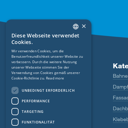
×
Diese Webseite verwendet
ENGLISH
Cookies.
GERMAN
Wir verwenden Cookies, um die
Benutzerfreundlichkeit unserer Website zu
FRENCH
verbessern. Durch die weitere Nutzung
Produkte
Kat
CZECH
unserer Webseite stimmen Sie der
Verwendung von Cookies gemäß unserer
Fentrim
Bahne
ITALIAN
Cookie-Richtlinie zu.
Read more
Majrex
Dampf
LATVIAN
UNBEDINGT ERFORDERLICH
LITHUANIAN
Majcoat
Fassa
PERFORMANCE
DUTCH
Wigluv
Dachb
TARGETING
POLISH
Sicrall
Klebe
FUNKTIONALITÄT
SWEDISH