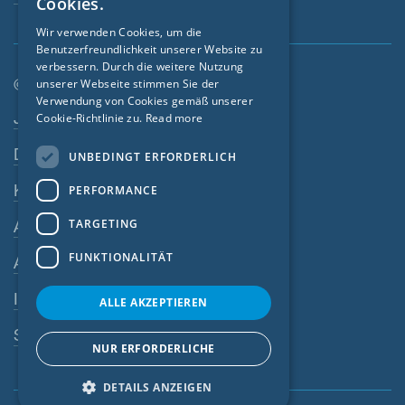
Cookies.
GERMAN
Wir verwenden Cookies, um die
Benutzerfreundlichkeit unserer Website zu
FRENCH
verbessern. Durch die weitere Nutzung
CZECH
© SIGA 2026
unserer Webseite stimmen Sie der
Verwendung von Cookies gemäß unserer
Footer-Navigation
ITALIAN
Jobs
Cookie-Richtlinie zu.
Read more
LATVIAN
Datenschutz
UNBEDINGT ERFORDERLICH
LITHUANIAN
Kontakt
PERFORMANCE
DUTCH
TARGETING
AGB
POLISH
FUNKTIONALITÄT
AEB
SWEDISH
Impressum
NORWEGIAN
ALLE AKZEPTIEREN
ESTONIAN
SIGA-Meldesystem
NUR ERFORDERLICHE
SLOVAK
DETAILS ANZEIGEN