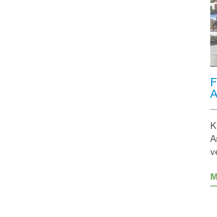
F
A
K
A
v
M