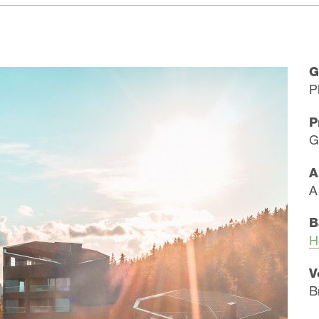
G
P
P
G
A
A
B
H
V
B