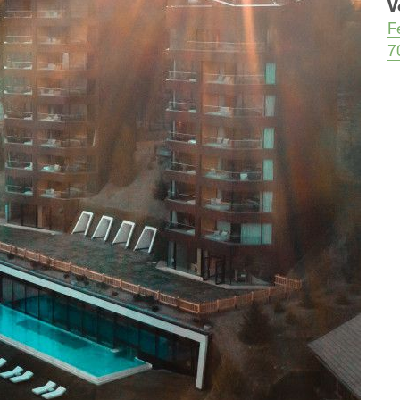
V
F
7