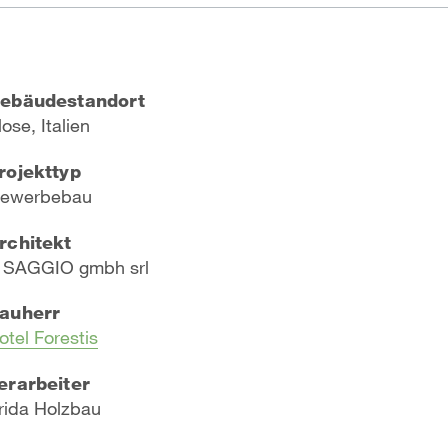
ebäudestandort
lose, Italien
rojekttyp
ewerbebau
rchitekt
 SAGGIO gmbh srl
auherr
otel Forestis
erarbeiter
rida Holzbau