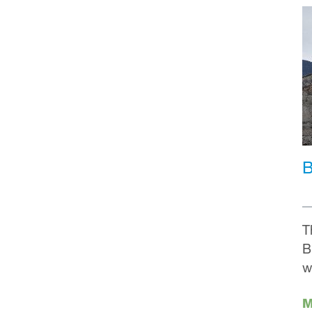
B
T
B
w
M