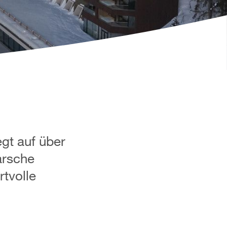
gt auf über
arsche
tvolle