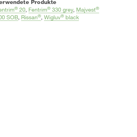
erwendete Produkte
®
®
®
entrim
20
,
Fentrim
330 grey
,
Majvest
®
®
00 SOB
,
Rissan
,
Wigluv
black