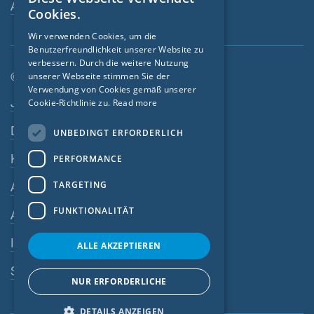
ENGLISH
Ansprechperson
Cookies.
GERMAN
Wir verwenden Cookies, um die
Benutzerfreundlichkeit unserer Website zu
FRENCH
verbessern. Durch die weitere Nutzung
CZECH
© SIGA 2026
unserer Webseite stimmen Sie der
Verwendung von Cookies gemäß unserer
Footer-Navigation
ITALIAN
Jobs
Cookie-Richtlinie zu.
Read more
LATVIAN
Datenschutz
UNBEDINGT ERFORDERLICH
LITHUANIAN
Kontakt
PERFORMANCE
DUTCH
TARGETING
AGB
POLISH
FUNKTIONALITÄT
AEB
SWEDISH
Impressum
NORWEGIAN
ALLE AKZEPTIEREN
ESTONIAN
SIGA-Meldesystem
NUR ERFORDERLICHE
SLOVAK
DETAILS ANZEIGEN