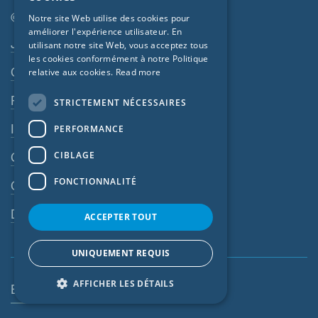
GERMAN
© SIGA 2026
Notre site Web utilise des cookies pour
améliorer l'expérience utilisateur. En
FRENCH
Navigation en pied de page
Jobs
utilisant notre site Web, vous acceptez tous
CZECH
les cookies conformément à notre Politique
Contact
relative aux cookies.
Read more
ITALIAN
Règles de confidentialité
STRICTEMENT NÉCESSAIRES
LATVIAN
Impressum
PERFORMANCE
LITHUANIAN
DUTCH
CIBLAGE
CGV
POLISH
FONCTIONNALITÉ
CGA
SWEDISH
Dispositif d’alerte
ACCEPTER TOUT
NORWEGIAN
ESTONIAN
UNIQUEMENT REQUIS
SLOVAK
AFFICHER LES DÉTAILS
Belgique (FR)