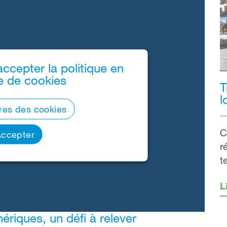
accepter la politique en
e de cookies
T
l
res des cookies
C
ccepter
r
t
L
ériques, un défi à relever