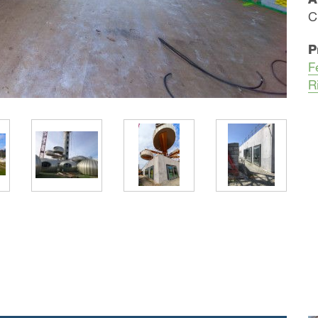
C
P
F
R