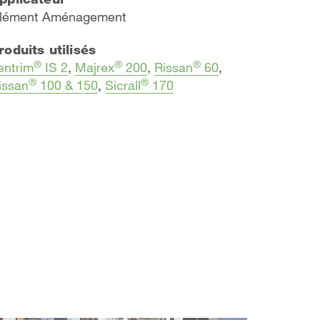
lément Aménagement
roduits utilisés
®
®
®
entrim
IS 2
,
Majrex
200
,
Rissan
60
,
®
®
issan
100 & 150
,
Sicrall
170