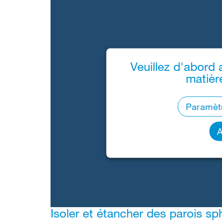
Veuillez d'abord 
matièr
Paramèt
A
Isoler et étancher des parois sph