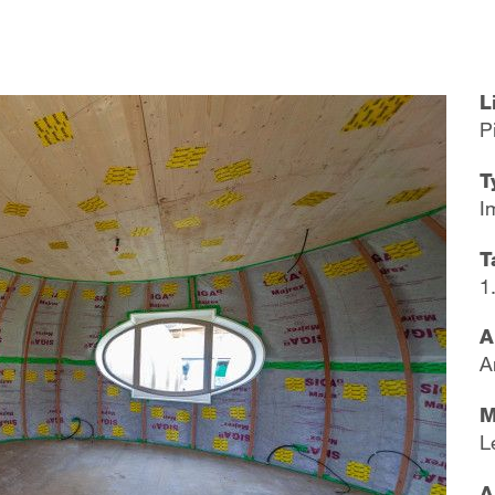
L
P
T
I
T
1
A
A
M
L
A