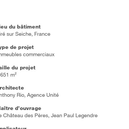
ieu du bâtiment
iré sur Seich
e, France
ype de projet
mmeubles commerciaux
aille du projet
.651 m²
rchitecte
nthony Rio, Agence Unité
aître d’ouvrage
e Château des Pères, Jean Paul Legendre
pplicateur