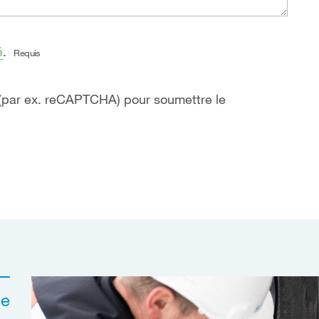
é
.
Requis
 (par ex. reCAPTCHA) pour soumettre le
le