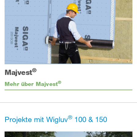
®
Majvest
®
Mehr über Majvest
®
Projekte mit Wigluv
100 & 150