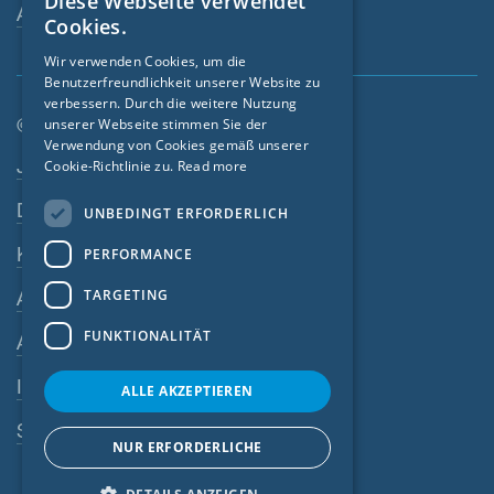
Diese Webseite verwendet
ENGLISH
Ansprechperson
Cookies.
GERMAN
Wir verwenden Cookies, um die
Benutzerfreundlichkeit unserer Website zu
FRENCH
verbessern. Durch die weitere Nutzung
CZECH
© SIGA 2026
unserer Webseite stimmen Sie der
Verwendung von Cookies gemäß unserer
Footer-Navigation
ITALIAN
Jobs
Cookie-Richtlinie zu.
Read more
LATVIAN
Datenschutz
UNBEDINGT ERFORDERLICH
LITHUANIAN
Kontakt
PERFORMANCE
DUTCH
TARGETING
AGB
POLISH
FUNKTIONALITÄT
AEB
SWEDISH
Impressum
NORWEGIAN
ALLE AKZEPTIEREN
ESTONIAN
SIGA-Meldesystem
NUR ERFORDERLICHE
SLOVAK