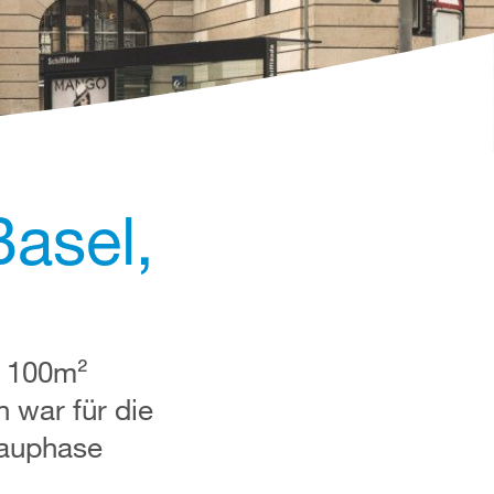
asel,
1 100m²
 war für die
Bauphase