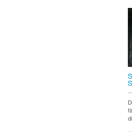
S
S
D
f
d