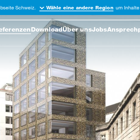
bseite Schweiz.
um Inhalte 
Wähle eine andere Region
Webseite durchsuchen
eferenzen
Download
Über uns
Jobs
Ansprech