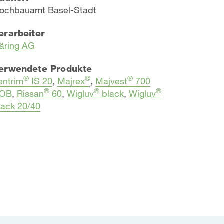
ochbauamt Basel-Stadt
erarbeiter
äring AG
erwendete Produkte
®
®
®
entrim
IS 20
,
Majrex
,
Majvest
700
®
®
®
OB
,
Rissan
60
,
Wigluv
black
,
Wigluv
lack 20/40