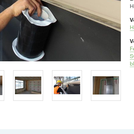
H
V
H
V
F
S
b