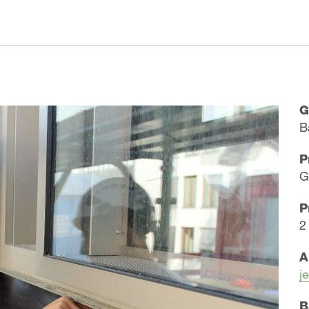
G
B
P
G
P
2
A
j
B