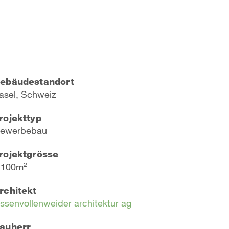
ebäudestandort
asel, Schweiz
rojekttyp
ewerbebau
rojektgrösse
 100m²
rchitekt
essenvollenweider architektur ag
auherr