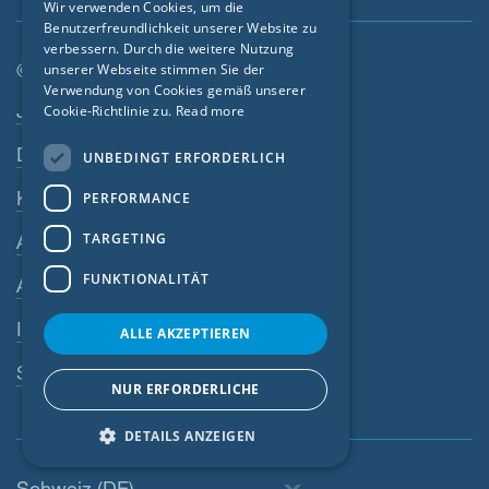
Wir verwenden Cookies, um die
Benutzerfreundlichkeit unserer Website zu
FRENCH
verbessern. Durch die weitere Nutzung
CZECH
© SIGA 2026
unserer Webseite stimmen Sie der
Verwendung von Cookies gemäß unserer
Footer-Navigation
ITALIAN
Jobs
Cookie-Richtlinie zu.
Read more
LATVIAN
Datenschutz
UNBEDINGT ERFORDERLICH
LITHUANIAN
Kontakt
PERFORMANCE
DUTCH
TARGETING
AGB
POLISH
FUNKTIONALITÄT
AEB
SWEDISH
Impressum
NORWEGIAN
ALLE AKZEPTIEREN
ESTONIAN
SIGA-Meldesystem
NUR ERFORDERLICHE
SLOVAK
DETAILS ANZEIGEN
Schweiz (DE)