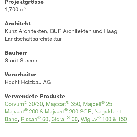
Projektgrösse
1,700 m²
Architekt
Kunz Architekten, BUR Architekten und Haag
Landschaftsarchitektur
Bauherr
Stadt Sursee
Verarbeiter
Hecht Holzbau AG
Verwendete Produkte
®
®
®
Corvum
30/30
,
Majcoat
350
,
Majpell
25
,
®
®
Majvest
200 & Majvest
200 SOB
,
Nageldicht-
®
®
®
Band
,
Rissan
60
,
Sicrall
60
,
Wigluv
100 & 150