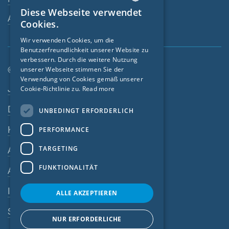
Diese Webseite verwendet
ENGLISH
Ansprechperson
Cookies.
GERMAN
Wir verwenden Cookies, um die
Benutzerfreundlichkeit unserer Website zu
FRENCH
verbessern. Durch die weitere Nutzung
CZECH
© SIGA 2026
unserer Webseite stimmen Sie der
Verwendung von Cookies gemäß unserer
Footer-Navigation
ITALIAN
Jobs
Cookie-Richtlinie zu.
Read more
LATVIAN
Datenschutz
UNBEDINGT ERFORDERLICH
LITHUANIAN
Kontakt
PERFORMANCE
DUTCH
TARGETING
AGB
POLISH
FUNKTIONALITÄT
AEB
SWEDISH
Impressum
NORWEGIAN
ALLE AKZEPTIEREN
ESTONIAN
SIGA-Meldesystem
NUR ERFORDERLICHE
SLOVAK