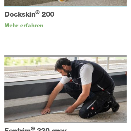
®
Dockskin
200
Mehr erfahren
®
Fentrim
330 grey