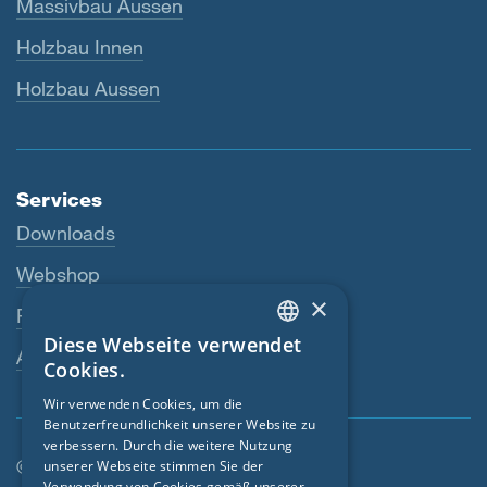
Massivbau Aussen
Holzbau Innen
Holzbau Aussen
Services
Downloads
Webshop
×
Fachhändler
Diese Webseite verwendet
ENGLISH
Ansprechperson
Cookies.
GERMAN
Wir verwenden Cookies, um die
Benutzerfreundlichkeit unserer Website zu
FRENCH
verbessern. Durch die weitere Nutzung
CZECH
© SIGA 2026
unserer Webseite stimmen Sie der
Verwendung von Cookies gemäß unserer